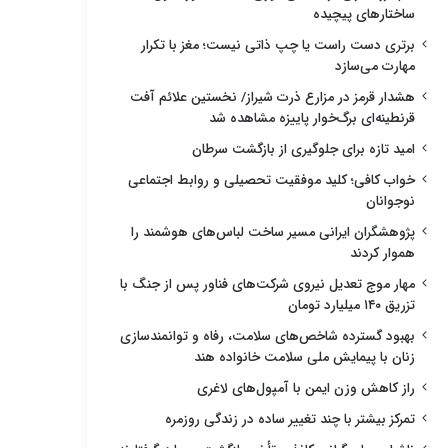
ساختارهای پیچیده
برتری دست راست یا چپ ذاتی نیست؛ مغز با تکرار
مهارت می‌سازد
هشدار قرمز در مزارع ذرت شیراز/ نخستین علائم آفت
قرنطینه‌ای برگ‌خوار پاییزه مشاهده شد
امید تازه برای جلوگیری از بازگشت سرطان
خواب کافی؛ کلید موفقیت تحصیلی و روابط اجتماعی
نوجوانان
پژوهشگران ایرانی مسیر ساخت لباس‌های هوشمند را
هموار کردند
مهار موج تعدیل نیروی شرکت‌های فناور پس از جنگ با
تزریق ۱۴۰ میلیارد تومان
بهبود گسترده شاخص‌های سلامت، رفاه و توانمندسازی
زنان با پیمایش ملی سلامت خانواده هند
راز کاهش وزن ایمن با آمپول‌های لاغری
تمرکز بیشتر با چند تغییر ساده در زندگی روزمره