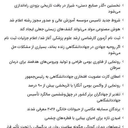
نخستین «گذر صنایع دستی» شیراز در بافت تاریخی بزودی راه‌اندازی
می‌شود
شروط جدید تاسیس موسسه آموزش عالی و صدور مجوز رشته اعلام شد
هوش مصنوعی مولد می‌تواند کشف‌های زیستی جعلی ایجاد کند
ثبت نام آزمون کارشناسی ارشد علوم پزشکی آغاز شد/ اعلام جزئیات ثبت نام
اگر روحیه جهادی در جهاددانشگاهی زنده بماند، بسیاری از مشکلات حل
می‌شود
رونمایی از فناوری بومی طراحی و تولید ویروس‌های هدفمند برای درمان
سرطان
اعطای کارت عضویت افتخاری جهاددانشگاهی به رئیس‌جمهور
رونمایی از واکسن بومی آنگارا با اثربخشی بیش از ۹۰ درصد
تقدیر از جهادگران برتر کشور در چهل‌وششمین سالگرد تأسیس
جهاددانشگاهی
برندگان مسابقه عکاسی از حیوانات خانگی ۲۰۲۶ معرفی شدند
امیدی تازه برای احیای بینایی با قطره‌های چشمی
تروماهای دوران کودکی چگونه سلامت روان در بزرگسالی را تحت تأثیر قرار