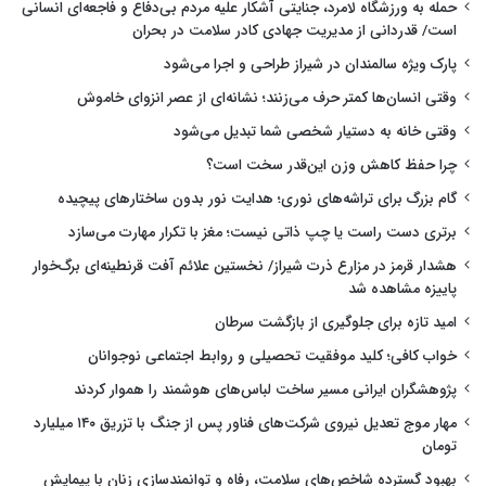
حمله به ورزشگاه لامرد، جنایتی آشکار علیه مردم بی‌دفاع و فاجعه‌ای انسانی
است/ قدردانی از مدیریت جهادی کادر سلامت در بحران
پارک ویژه سالمندان در شیراز طراحی و اجرا می‌شود
وقتی انسان‌ها کمتر حرف می‌زنند؛ نشانه‌ای از عصر انزوای خاموش
وقتی خانه به دستیار شخصی شما تبدیل می‌شود
چرا حفظ کاهش وزن این‌قدر سخت است؟
گام بزرگ برای تراشه‌های نوری؛ هدایت نور بدون ساختارهای پیچیده
برتری دست راست یا چپ ذاتی نیست؛ مغز با تکرار مهارت می‌سازد
هشدار قرمز در مزارع ذرت شیراز/ نخستین علائم آفت قرنطینه‌ای برگ‌خوار
پاییزه مشاهده شد
امید تازه برای جلوگیری از بازگشت سرطان
خواب کافی؛ کلید موفقیت تحصیلی و روابط اجتماعی نوجوانان
پژوهشگران ایرانی مسیر ساخت لباس‌های هوشمند را هموار کردند
مهار موج تعدیل نیروی شرکت‌های فناور پس از جنگ با تزریق ۱۴۰ میلیارد
تومان
بهبود گسترده شاخص‌های سلامت، رفاه و توانمندسازی زنان با پیمایش