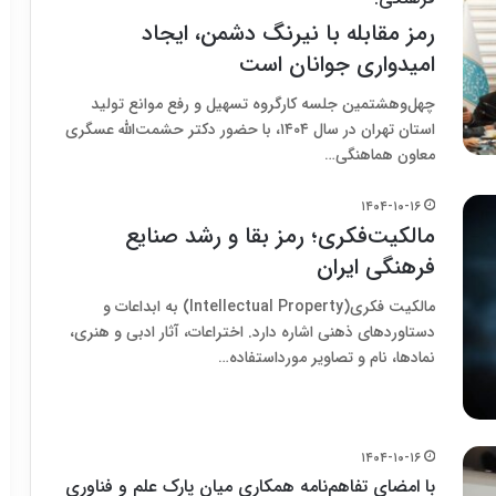
رمز مقابله با نیرنگ دشمن، ایجاد
امیدواری جوانان است
چهل‌وهشتمین جلسه کارگروه تسهیل و رفع موانع تولید
استان تهران در سال ۱۴۰۴، با حضور دکتر حشمت‌الله عسگری
معاون هماهنگی…
۱۴۰۴-۱۰-۱۶
مالکیت‌فکری؛ رمز بقا و رشد صنایع
فرهنگی ایران
مالکیت فکری(Intellectual Property) به ابداعات و
دستاوردهای ذهنی اشاره دارد. اختراعات، آثار ادبی و هنری،
نمادها، نام و تصاویر مورداستفاده…
۱۴۰۴-۱۰-۱۶
با امضای تفاهم‌نامه همکاری میان پارک علم و فناوری