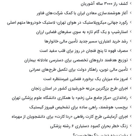
کشف راز ۳۰۰۰ ساله آشوریان
آغاز هوشمندسازی معادن ایران با کمک شرکت‌های فناور
رکورد جهانی میکروپلاستیک در هوای تهران؛ لاستیک خودروها متهم اصلی
استارشیپ و یک گام تازه به سوی سفرهای فضایی ارزان
رشد خرید اعتباری؛ مسیر جدید تأمین مالی خانوارها
مصرف قهوه تا پنج فنجان در روز برای قلب مفید است
توزیع هدفمند داروهای تخصصی برای دسترسی عادلانه بیماران
تأمین مالی نوین، راهکار دولت برای تکمیل طرح‌های عمرانی
امروز ماه میزبان یک برخورد فضایی غیرمنتظره است
اجرای طرح بزرگترین مزرعه خورشیدی کشور در استان زنجان
راه‌اندازی «مرکز جامع ملی زخم» با همکاری دانشگاه علوم پزشکی تهران
برچسب هوشمند، راهی ساده برای تشخیص فیبروز کیستیک
اجرای آزمایشی طرح کارت رفاهی «ردا کارت» برای دانشجویان از مهرماه
زنگ خطر بحران کمبود دستیاری ۶ رشته پزشکی
پشت پرده دیدن رنگ‌ها چیست؟