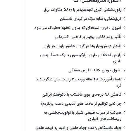
«اسطوره الکترومغناطیس» شد
رکوردشکنی انرژی تجدیدپذیر با ۵۸۰۰ مگاوات برق
غرق‌شدگی؛ سایه مرگ در گرمای تابستان
آمپول لاغری؛ نسخه‌ای که بدون تغذیه خطرناک می‌شود
تأثیر رژیم غذایی پرفیبر بر کاهش افسردگی
اقتدار دانش‌بنیان‌ها در گروی حضور پایدار در بازار
پایش لحظه‌ای داروی پارکینسون با یک حسگر بدون
باتری
تحول درمان HIV با قرص هفتگی
ناسا مأموریت ۴۸ ساله وویجر ۲ را یک سال دیگر تمدید
کرد
کاهش ۹۸ درصدی بوی فاضلاب با نانوفیلتر ایرانی
چرا نمی توانیم از عادت های قدیمی دست برداریم؟
صیانت از میراث طبیعی شیراز با اولویت‌بخشی به
زیرساخت‌های آبیاری
جهاد دانشگاهی؛ نماد جهاد علمی و امید به آینده علمی