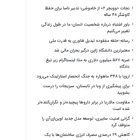
نجات «وویجر ۲» از خاموشی؛ تدبیر ناسا برای حفظ
کاوشگر ۴۸ ساله
باور اشتباه درباره شخصیت انسان؛ ما در طول زندگی
تغییر می‌کنیم
رسانه؛ حلقه مفقوده تبدیل فناوری به قدرت ملی
معتبرترین دانشگاه ژاپن درگیر بحران مالی شد
ضربه ۵۶۷ میلیون دلاری به متا؛ اینستاگرام زیر تیغ
دادگاه
اروپا با ۳۴۸ ماهواره به جنگ انحصار استارلینک می‌رود
برای پیشگیری از وبا در تابستان، سبزیجات را درست
بشویید
مقاومت مالاریا در برابر داروها پیچیده‌تر و نگران‌کننده‌تر
شده است
گرانی امنیت سایبری، توسعه مدل جدید اوپن‌ای‌آی را
متوقف کرد
کاهش ۲۹ درصدی مصرف انرژی ساختمان‌ها با یک