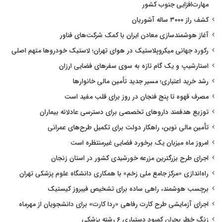
مهارت‌افزایی جنوب کشور
کشف راز ۳۰۰۰ ساله آشوریان
آغاز هوشمندسازی معادن ایران با کمک شرکت‌های فناور
رکورد جهانی میکروپلاستیک در هوای تهران؛ لاستیک خودروها متهم اصلی
استارشیپ و یک گام تازه به سوی سفرهای فضایی ارزان
رشد خرید اعتباری؛ مسیر جدید تأمین مالی خانوارها
مصرف قهوه تا پنج فنجان در روز برای قلب مفید است
توزیع هدفمند داروهای تخصصی برای دسترسی عادلانه بیماران
تأمین مالی نوین، راهکار دولت برای تکمیل طرح‌های عمرانی
امروز ماه میزبان یک برخورد فضایی غیرمنتظره است
اجرای طرح بزرگترین مزرعه خورشیدی کشور در استان زنجان
راه‌اندازی «مرکز جامع ملی زخم» با همکاری دانشگاه علوم پزشکی تهران
برچسب هوشمند، راهی ساده برای تشخیص فیبروز کیستیک
اجرای آزمایشی طرح کارت رفاهی «ردا کارت» برای دانشجویان از مهرماه
زنگ خطر بحران کمبود دستیاری ۶ رشته پزشکی