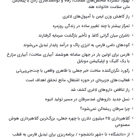
بهبود گسترده شاخص‌های سلامت، رفاه و توانمندسازی زنان با پیمایش
ملی سلامت خانواده هند
راز کاهش وزن ایمن با آمپول‌های لاغری
تمرکز بیشتر با چند تغییر ساده در زندگی روزمره
ناشران میان گرانی کاغذ و تأخیر بازگشت سرمایه گرفتارند
کودهای دامی فارس به انرژی پاک و درآمد پایدار تبدیل می‌شوند
فارس برای اولین بار در جهان سامانه هوشمند آبیاری ساخت/ آبیاری مزارع
با یک کلیک و اپلیکیشن موبایل
رکورد نگران‌کننده ساخت خبر جعلی با ظاهری واقعی با چت‌جی‌پی‌تی
فعالیت‌های جزیره‌ای در حوزه اشتغال، مانع تحقق اهداف است
راز تناقض داروهای لاغری کشف شد
نسل جدید داروهای ضدسرطان در مسیر تولید انبوه
چرا سرطان ریشه‌کن نمی‌شود؟
کلاهبرداری ۲۵ میلیون دلاری با چهره جعلی، بزرگ‌ترین کلاهبرداری هوش
مصنوعی
از «دانشگاه» تا «شهر دانشجو» / برنامه‌ریزی برای تبدیل فارس به قطب