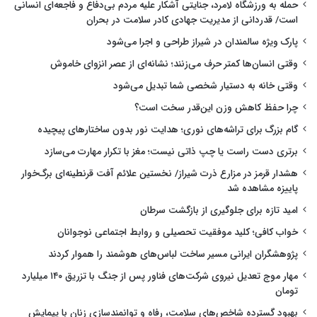
حمله به ورزشگاه لامرد، جنایتی آشکار علیه مردم بی‌دفاع و فاجعه‌ای انسانی
است/ قدردانی از مدیریت جهادی کادر سلامت در بحران
پارک ویژه سالمندان در شیراز طراحی و اجرا می‌شود
وقتی انسان‌ها کمتر حرف می‌زنند؛ نشانه‌ای از عصر انزوای خاموش
وقتی خانه به دستیار شخصی شما تبدیل می‌شود
چرا حفظ کاهش وزن این‌قدر سخت است؟
گام بزرگ برای تراشه‌های نوری؛ هدایت نور بدون ساختارهای پیچیده
برتری دست راست یا چپ ذاتی نیست؛ مغز با تکرار مهارت می‌سازد
هشدار قرمز در مزارع ذرت شیراز/ نخستین علائم آفت قرنطینه‌ای برگ‌خوار
پاییزه مشاهده شد
امید تازه برای جلوگیری از بازگشت سرطان
خواب کافی؛ کلید موفقیت تحصیلی و روابط اجتماعی نوجوانان
پژوهشگران ایرانی مسیر ساخت لباس‌های هوشمند را هموار کردند
مهار موج تعدیل نیروی شرکت‌های فناور پس از جنگ با تزریق ۱۴۰ میلیارد
تومان
بهبود گسترده شاخص‌های سلامت، رفاه و توانمندسازی زنان با پیمایش