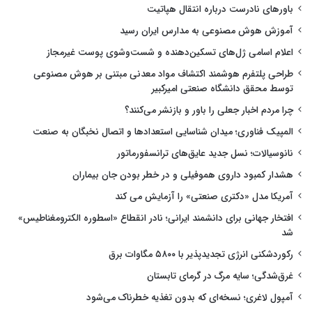
باورهای نادرست درباره انتقال هپاتیت
آموزش هوش مصنوعی به مدارس ایران رسید
اعلام اسامی ژل‌های تسکین‌دهنده و شست‌وشوی پوست غیرمجاز
طراحی پلتفرم هوشمند اکتشاف مواد معدنی مبتنی بر هوش مصنوعی
توسط محقق دانشگاه صنعتی امیرکبیر
چرا مردم اخبار جعلی را باور و بازنشر می‌کنند؟
المپیک فناوری؛ میدان شناسایی استعدادها و اتصال نخبگان به صنعت
نانوسیالات؛ نسل جدید عایق‌های ترانسفورماتور
هشدار کمبود داروی هموفیلی و در خطر بودن جان بیماران
آمریکا مدل «دکتری صنعتی» را آزمایش می کند
افتخار جهانی برای دانشمند ایرانی؛ نادر انقطاع «اسطوره الکترومغناطیس»
شد
رکوردشکنی انرژی تجدیدپذیر با ۵۸۰۰ مگاوات برق
غرق‌شدگی؛ سایه مرگ در گرمای تابستان
آمپول لاغری؛ نسخه‌ای که بدون تغذیه خطرناک می‌شود