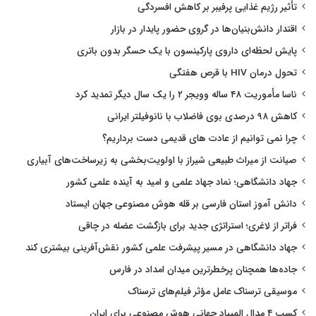
تأثیر رژیم غذایی پرفیبر بر کاهش افسردگی
اقتدار دانش‌بنیان‌ها در گروی حضور پایدار در بازار
پایش لحظه‌ای داروی پارکینسون با یک حسگر بدون باتری
تحول درمان HIV با قرص هفتگی
ناسا مأموریت ۴۸ ساله وویجر ۲ را یک سال دیگر تمدید کرد
کاهش ۹۸ درصدی بوی فاضلاب با نانوفیلتر ایرانی
چرا نمی توانیم از عادت های قدیمی دست برداریم؟
صیانت از میراث طبیعی شیراز با اولویت‌بخشی به زیرساخت‌های آبیاری
جهاد دانشگاهی؛ نماد جهاد علمی و امید به آینده علمی کشور
دانش آموز استان فارسی بر قله هوش مصنوعی جهان ایستاد
فراتر از لاغری؛ استراتژی جدید برای بازگشت عضله در چاقی
جهاد دانشگاهی در مسیر پیشرفت علمی کشور نقش‌آفرینی بیشتری کند
جاده‌ها همچنان پرخطرترین میدان امداد در فارس
موسیقی ترسناک عامل مؤثر فیلم‌های ترسناک
کسب ۴ مدال المپیاد جهانی هوش مصنوعی برای ایران