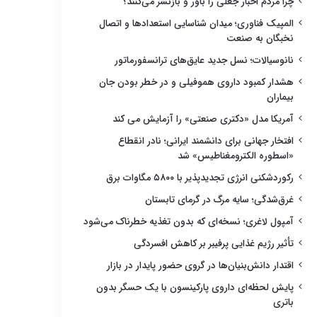
چرا مردم اخبار جعلی را باور و بازنشر می‌کنند؟
المپیک فناوری؛ میدان شناسایی استعدادها و اتصال
نخبگان به صنعت
نانوسیالات؛ نسل جدید عایق‌های ترانسفورماتور
هشدار کمبود داروی هموفیلی و در خطر بودن جان
بیماران
آمریکا مدل «دکتری صنعتی» را آزمایش می کند
افتخار جهانی برای دانشمند ایرانی؛ نادر انقطاع
«اسطوره الکترومغناطیس» شد
رکوردشکنی انرژی تجدیدپذیر با ۵۸۰۰ مگاوات برق
غرق‌شدگی؛ سایه مرگ در گرمای تابستان
آمپول لاغری؛ نسخه‌ای که بدون تغذیه خطرناک می‌شود
تأثیر رژیم غذایی پرفیبر بر کاهش افسردگی
اقتدار دانش‌بنیان‌ها در گروی حضور پایدار در بازار
پایش لحظه‌ای داروی پارکینسون با یک حسگر بدون
باتری