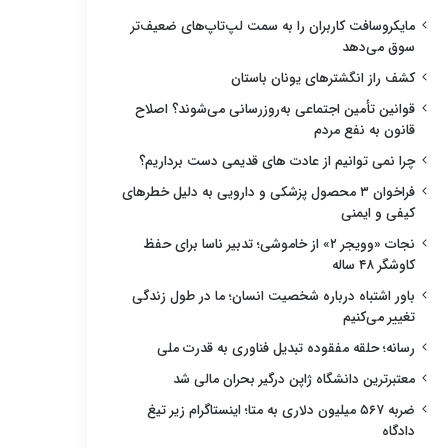
مایکروسافت کاربران را به سمت لپ‌تاپ‌های ضعیف‌تر
سوق می‌دهد
کشف راز انگشترهای یونان باستان
قوانین تأمین اجتماعی به‌روزرسانی می‌شوند؟ اصلاح
قانون به نفع مردم
چرا نمی توانیم از عادت های قدیمی دست برداریم؟
فراخوان ۳ محصول پزشکی و دارویی به دلیل خطرهای
کیفی و ایمنی
نجات «وویجر ۲» از خاموشی؛ تدبیر ناسا برای حفظ
کاوشگر ۴۸ ساله
باور اشتباه درباره شخصیت انسان؛ ما در طول زندگی
تغییر می‌کنیم
رسانه؛ حلقه مفقوده تبدیل فناوری به قدرت ملی
معتبرترین دانشگاه ژاپن درگیر بحران مالی شد
ضربه ۵۶۷ میلیون دلاری به متا؛ اینستاگرام زیر تیغ
دادگاه