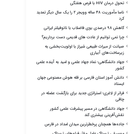
تحول درمان HIV با قرص هفتگی
ناسا مأموریت ۴۸ ساله وویجر ۲ را یک سال دیگر تمدید
کرد
کاهش ۹۸ درصدی بوی فاضلاب با نانوفیلتر ایرانی
چرا نمی توانیم از عادت های قدیمی دست برداریم؟
صیانت از میراث طبیعی شیراز با اولویت‌بخشی به
زیرساخت‌های آبیاری
جهاد دانشگاهی؛ نماد جهاد علمی و امید به آینده علمی
کشور
دانش آموز استان فارسی بر قله هوش مصنوعی جهان
ایستاد
فراتر از لاغری؛ استراتژی جدید برای بازگشت عضله در
چاقی
جهاد دانشگاهی در مسیر پیشرفت علمی کشور
نقش‌آفرینی بیشتری کند
جاده‌ها همچنان پرخطرترین میدان امداد در فارس
موسیقی ترسناک عامل مؤثر فیلم‌های ترسناک