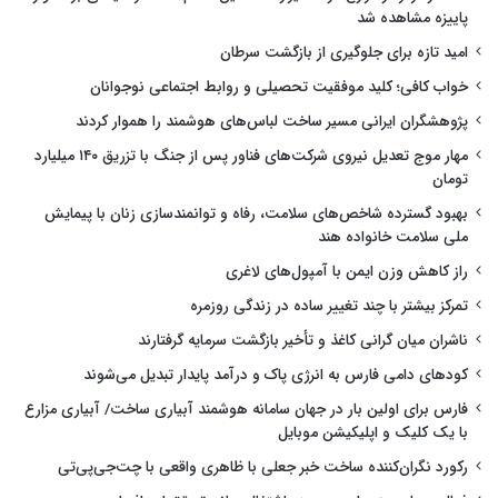
پاییزه مشاهده شد
امید تازه برای جلوگیری از بازگشت سرطان
خواب کافی؛ کلید موفقیت تحصیلی و روابط اجتماعی نوجوانان
پژوهشگران ایرانی مسیر ساخت لباس‌های هوشمند را هموار کردند
مهار موج تعدیل نیروی شرکت‌های فناور پس از جنگ با تزریق ۱۴۰ میلیارد
تومان
بهبود گسترده شاخص‌های سلامت، رفاه و توانمندسازی زنان با پیمایش
ملی سلامت خانواده هند
راز کاهش وزن ایمن با آمپول‌های لاغری
تمرکز بیشتر با چند تغییر ساده در زندگی روزمره
ناشران میان گرانی کاغذ و تأخیر بازگشت سرمایه گرفتارند
کودهای دامی فارس به انرژی پاک و درآمد پایدار تبدیل می‌شوند
فارس برای اولین بار در جهان سامانه هوشمند آبیاری ساخت/ آبیاری مزارع
با یک کلیک و اپلیکیشن موبایل
رکورد نگران‌کننده ساخت خبر جعلی با ظاهری واقعی با چت‌جی‌پی‌تی