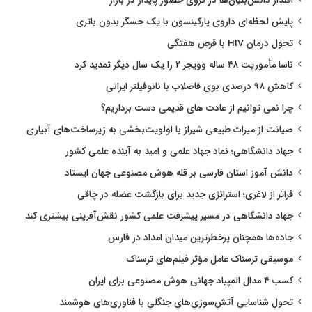
اقتدار دانش‌بنیان‌ها در گروی حضور پایدار در بازار
پایش لحظه‌ای داروی پارکینسون با یک حسگر بدون باتری
تحول درمان HIV با قرص هفتگی
ناسا مأموریت ۴۸ ساله وویجر ۲ را یک سال دیگر تمدید کرد
کاهش ۹۸ درصدی بوی فاضلاب با نانوفیلتر ایرانی
چرا نمی توانیم از عادت های قدیمی دست برداریم؟
صیانت از میراث طبیعی شیراز با اولویت‌بخشی به زیرساخت‌های آبیاری
جهاد دانشگاهی؛ نماد جهاد علمی و امید به آینده علمی کشور
دانش آموز استان فارسی بر قله هوش مصنوعی جهان ایستاد
فراتر از لاغری؛ استراتژی جدید برای بازگشت عضله در چاقی
جهاد دانشگاهی در مسیر پیشرفت علمی کشور نقش‌آفرینی بیشتری کند
جاده‌ها همچنان پرخطرترین میدان امداد در فارس
موسیقی ترسناک عامل مؤثر فیلم‌های ترسناک
کسب ۴ مدال المپیاد جهانی هوش مصنوعی برای ایران
تحول شناسایی آتش‌سوزی‌های جنگلی با فناوری‌های هوشمند