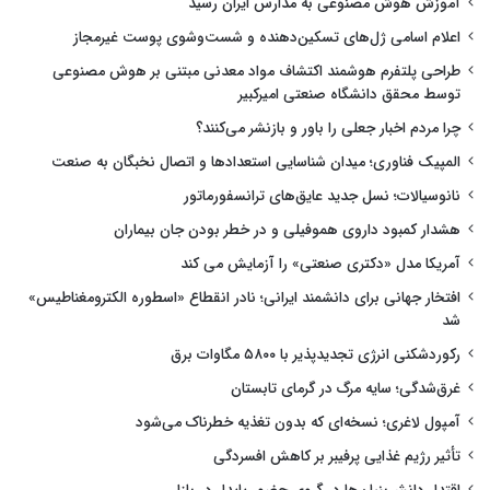
آموزش هوش مصنوعی به مدارس ایران رسید
اعلام اسامی ژل‌های تسکین‌دهنده و شست‌وشوی پوست غیرمجاز
طراحی پلتفرم هوشمند اکتشاف مواد معدنی مبتنی بر هوش مصنوعی
توسط محقق دانشگاه صنعتی امیرکبیر
چرا مردم اخبار جعلی را باور و بازنشر می‌کنند؟
المپیک فناوری؛ میدان شناسایی استعدادها و اتصال نخبگان به صنعت
نانوسیالات؛ نسل جدید عایق‌های ترانسفورماتور
هشدار کمبود داروی هموفیلی و در خطر بودن جان بیماران
آمریکا مدل «دکتری صنعتی» را آزمایش می کند
افتخار جهانی برای دانشمند ایرانی؛ نادر انقطاع «اسطوره الکترومغناطیس»
شد
رکوردشکنی انرژی تجدیدپذیر با ۵۸۰۰ مگاوات برق
غرق‌شدگی؛ سایه مرگ در گرمای تابستان
آمپول لاغری؛ نسخه‌ای که بدون تغذیه خطرناک می‌شود
تأثیر رژیم غذایی پرفیبر بر کاهش افسردگی