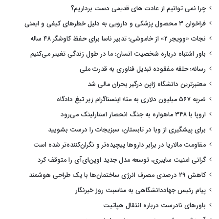
چرا نمی توانیم از عادت های قدیمی دست برداریم؟
فراخوان ۳ محصول پزشکی و دارویی به دلیل خطرهای کیفی و ایمنی
نجات «وویجر ۲» از خاموشی؛ تدبیر ناسا برای حفظ کاوشگر ۴۸ ساله
باور اشتباه درباره شخصیت انسان؛ ما در طول زندگی تغییر می‌کنیم
رسانه؛ حلقه مفقوده تبدیل فناوری به قدرت ملی
معتبرترین دانشگاه ژاپن درگیر بحران مالی شد
ضربه ۵۶۷ میلیون دلاری به متا؛ اینستاگرام زیر تیغ دادگاه
اروپا با ۳۴۸ ماهواره به جنگ انحصار استارلینک می‌رود
برای پیشگیری از وبا در تابستان، سبزیجات را درست بشویید
مقاومت مالاریا در برابر داروها پیچیده‌تر و نگران‌کننده‌تر شده است
گرانی امنیت سایبری، توسعه مدل جدید اوپن‌ای‌آی را متوقف کرد
کاهش ۲۹ درصدی مصرف انرژی ساختمان‌ها با یک طراحی هوشمند
پیام رئیس جهاددانشگاهی به مناسبت روز خبرنگار
باورهای نادرست درباره انتقال هپاتیت