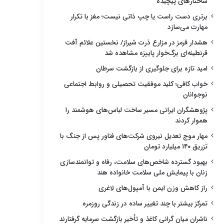
ساختارهای پیچیده
برتری دست راست یا چپ ذاتی نیست؛ مغز با تکرار
مهارت می‌سازد
هشدار قرمز در مزارع ذرت شیراز/ نخستین علائم آفت
قرنطینه‌ای برگ‌خوار پاییزه مشاهده شد
امید تازه برای جلوگیری از بازگشت سرطان
خواب کافی؛ کلید موفقیت تحصیلی و روابط اجتماعی
نوجوانان
پژوهشگران ایرانی مسیر ساخت لباس‌های هوشمند را
هموار کردند
مهار موج تعدیل نیروی شرکت‌های فناور پس از جنگ با
تزریق ۱۴۰ میلیارد تومان
بهبود گسترده شاخص‌های سلامت، رفاه و توانمندسازی
زنان با پیمایش ملی سلامت خانواده هند
راز کاهش وزن ایمن با آمپول‌های لاغری
تمرکز بیشتر با چند تغییر ساده در زندگی روزمره
ناشران میان گرانی کاغذ و تأخیر بازگشت سرمایه گرفتارند