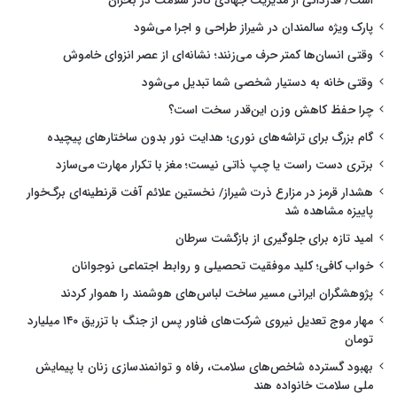
است/ قدردانی از مدیریت جهادی کادر سلامت در بحران
پارک ویژه سالمندان در شیراز طراحی و اجرا می‌شود
وقتی انسان‌ها کمتر حرف می‌زنند؛ نشانه‌ای از عصر انزوای خاموش
وقتی خانه به دستیار شخصی شما تبدیل می‌شود
چرا حفظ کاهش وزن این‌قدر سخت است؟
گام بزرگ برای تراشه‌های نوری؛ هدایت نور بدون ساختارهای پیچیده
برتری دست راست یا چپ ذاتی نیست؛ مغز با تکرار مهارت می‌سازد
هشدار قرمز در مزارع ذرت شیراز/ نخستین علائم آفت قرنطینه‌ای برگ‌خوار
پاییزه مشاهده شد
امید تازه برای جلوگیری از بازگشت سرطان
خواب کافی؛ کلید موفقیت تحصیلی و روابط اجتماعی نوجوانان
پژوهشگران ایرانی مسیر ساخت لباس‌های هوشمند را هموار کردند
مهار موج تعدیل نیروی شرکت‌های فناور پس از جنگ با تزریق ۱۴۰ میلیارد
تومان
بهبود گسترده شاخص‌های سلامت، رفاه و توانمندسازی زنان با پیمایش
ملی سلامت خانواده هند