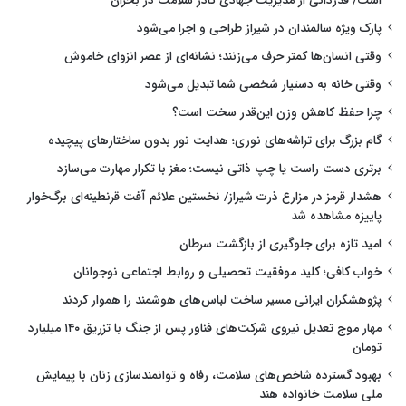
است/ قدردانی از مدیریت جهادی کادر سلامت در بحران
پارک ویژه سالمندان در شیراز طراحی و اجرا می‌شود
وقتی انسان‌ها کمتر حرف می‌زنند؛ نشانه‌ای از عصر انزوای خاموش
وقتی خانه به دستیار شخصی شما تبدیل می‌شود
چرا حفظ کاهش وزن این‌قدر سخت است؟
گام بزرگ برای تراشه‌های نوری؛ هدایت نور بدون ساختارهای پیچیده
برتری دست راست یا چپ ذاتی نیست؛ مغز با تکرار مهارت می‌سازد
هشدار قرمز در مزارع ذرت شیراز/ نخستین علائم آفت قرنطینه‌ای برگ‌خوار
پاییزه مشاهده شد
امید تازه برای جلوگیری از بازگشت سرطان
خواب کافی؛ کلید موفقیت تحصیلی و روابط اجتماعی نوجوانان
پژوهشگران ایرانی مسیر ساخت لباس‌های هوشمند را هموار کردند
مهار موج تعدیل نیروی شرکت‌های فناور پس از جنگ با تزریق ۱۴۰ میلیارد
تومان
بهبود گسترده شاخص‌های سلامت، رفاه و توانمندسازی زنان با پیمایش
ملی سلامت خانواده هند