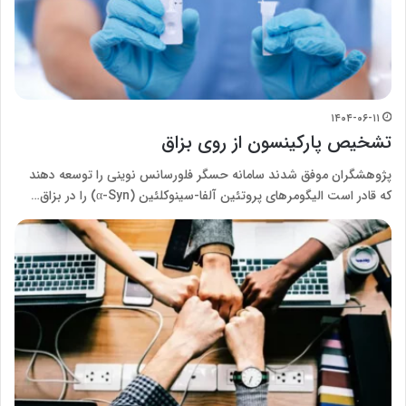
۱۴۰۴-۰۶-۱۱
تشخیص پارکینسون از روی بزاق
پژوهشگران موفق شدند سامانه حسگر فلورسانس نوینی را توسعه دهند
که قادر است الیگومرهای پروتئین آلفا-سینوکلئین (α-Syn) را در بزاق…