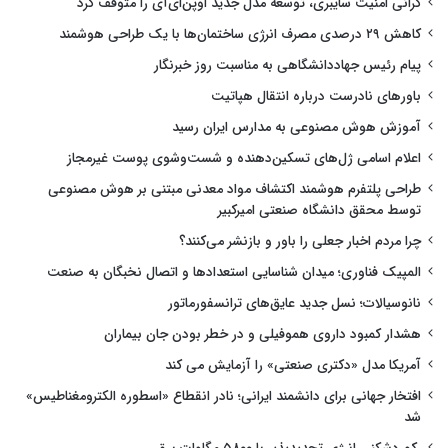
گرانی امنیت سایبری، توسعه مدل جدید اوپن‌ای‌آی را متوقف کرد
کاهش ۲۹ درصدی مصرف انرژی ساختمان‌ها با یک طراحی هوشمند
پیام رئیس جهاددانشگاهی به مناسبت روز خبرنگار
باورهای نادرست درباره انتقال هپاتیت
آموزش هوش مصنوعی به مدارس ایران رسید
اعلام اسامی ژل‌های تسکین‌دهنده و شست‌وشوی پوست غیرمجاز
طراحی پلتفرم هوشمند اکتشاف مواد معدنی مبتنی بر هوش مصنوعی
توسط محقق دانشگاه صنعتی امیرکبیر
چرا مردم اخبار جعلی را باور و بازنشر می‌کنند؟
المپیک فناوری؛ میدان شناسایی استعدادها و اتصال نخبگان به صنعت
نانوسیالات؛ نسل جدید عایق‌های ترانسفورماتور
هشدار کمبود داروی هموفیلی و در خطر بودن جان بیماران
آمریکا مدل «دکتری صنعتی» را آزمایش می کند
افتخار جهانی برای دانشمند ایرانی؛ نادر انقطاع «اسطوره الکترومغناطیس»
شد