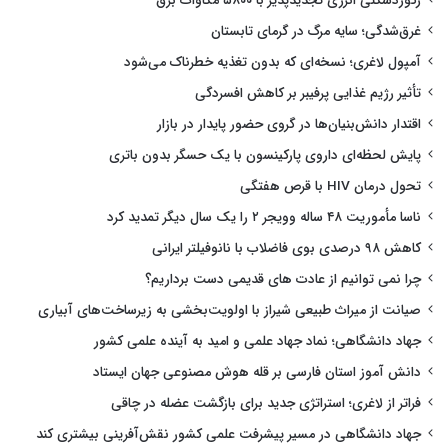
رکوردشکنی انرژی تجدیدپذیر با ۵۸۰۰ مگاوات برق
غرق‌شدگی؛ سایه مرگ در گرمای تابستان
آمپول لاغری؛ نسخه‌ای که بدون تغذیه خطرناک می‌شود
تأثیر رژیم غذایی پرفیبر بر کاهش افسردگی
اقتدار دانش‌بنیان‌ها در گروی حضور پایدار در بازار
پایش لحظه‌ای داروی پارکینسون با یک حسگر بدون باتری
تحول درمان HIV با قرص هفتگی
ناسا مأموریت ۴۸ ساله وویجر ۲ را یک سال دیگر تمدید کرد
کاهش ۹۸ درصدی بوی فاضلاب با نانوفیلتر ایرانی
چرا نمی توانیم از عادت های قدیمی دست برداریم؟
صیانت از میراث طبیعی شیراز با اولویت‌بخشی به زیرساخت‌های آبیاری
جهاد دانشگاهی؛ نماد جهاد علمی و امید به آینده علمی کشور
دانش آموز استان فارسی بر قله هوش مصنوعی جهان ایستاد
فراتر از لاغری؛ استراتژی جدید برای بازگشت عضله در چاقی
جهاد دانشگاهی در مسیر پیشرفت علمی کشور نقش‌آفرینی بیشتری کند