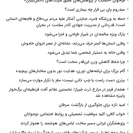
فراخوان «حمایت از پژوهش‌های عمیق شرکت‌های دانش‌بنیان»
سندروم پای بی قرار چه بیماری است؟
حمله به ورزشگاه لامرد، جنایتی آشکار علیه مردم بی‌دفاع و فاجعه‌ای انسانی
است/ قدردانی از مدیریت جهادی کادر سلامت در بحران
پارک ویژه سالمندان در شیراز طراحی و اجرا می‌شود
وقتی انسان‌ها کمتر حرف می‌زنند؛ نشانه‌ای از عصر انزوای خاموش
وقتی خانه به دستیار شخصی شما تبدیل می‌شود
چرا حفظ کاهش وزن این‌قدر سخت است؟
گام بزرگ برای تراشه‌های نوری؛ هدایت نور بدون ساختارهای پیچیده
برتری دست راست یا چپ ذاتی نیست؛ مغز با تکرار مهارت می‌سازد
هشدار قرمز در مزارع ذرت شیراز/ نخستین علائم آفت قرنطینه‌ای برگ‌خوار
پاییزه مشاهده شد
امید تازه برای جلوگیری از بازگشت سرطان
خواب کافی؛ کلید موفقیت تحصیلی و روابط اجتماعی نوجوانان
پژوهشگران ایرانی مسیر ساخت لباس‌های هوشمند را هموار کردند
مهار موج تعدیل نیروی شرکت‌های فناور پس از جنگ با تزریق ۱۴۰ میلیارد