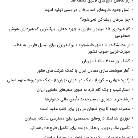
راز تناقض داروهای لاغری کشف شد
نسل جدید داروهای ضدسرطان در مسیر تولید انبوه
چرا سرطان ریشه‌کن نمی‌شود؟
کلاهبرداری ۲۵ میلیون دلاری با چهره جعلی، بزرگ‌ترین کلاهبرداری هوش
مصنوعی
از «دانشگاه» تا «شهر دانشجو» / برنامه‌ریزی برای تبدیل فارس به قطب
مهارت‌افزایی جنوب کشور
کشف راز ۳۰۰۰ ساله آشوریان
آغاز هوشمندسازی معادن ایران با کمک شرکت‌های فناور
رکورد جهانی میکروپلاستیک در هوای تهران؛ لاستیک خودروها متهم اصلی
استارشیپ و یک گام تازه به سوی سفرهای فضایی ارزان
رشد خرید اعتباری؛ مسیر جدید تأمین مالی خانوارها
مصرف قهوه تا پنج فنجان در روز برای قلب مفید است
توزیع هدفمند داروهای تخصصی برای دسترسی عادلانه بیماران
تأمین مالی نوین، راهکار دولت برای تکمیل طرح‌های عمرانی
امروز ماه میزبان یک برخورد فضایی غیرمنتظره است