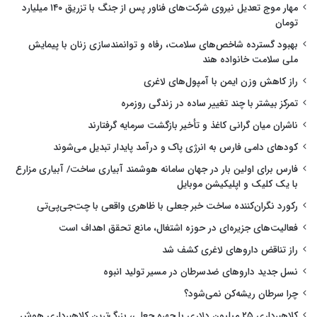
مهار موج تعدیل نیروی شرکت‌های فناور پس از جنگ با تزریق ۱۴۰ میلیارد
تومان
بهبود گسترده شاخص‌های سلامت، رفاه و توانمندسازی زنان با پیمایش
ملی سلامت خانواده هند
راز کاهش وزن ایمن با آمپول‌های لاغری
تمرکز بیشتر با چند تغییر ساده در زندگی روزمره
ناشران میان گرانی کاغذ و تأخیر بازگشت سرمایه گرفتارند
کودهای دامی فارس به انرژی پاک و درآمد پایدار تبدیل می‌شوند
فارس برای اولین بار در جهان سامانه هوشمند آبیاری ساخت/ آبیاری مزارع
با یک کلیک و اپلیکیشن موبایل
رکورد نگران‌کننده ساخت خبر جعلی با ظاهری واقعی با چت‌جی‌پی‌تی
فعالیت‌های جزیره‌ای در حوزه اشتغال، مانع تحقق اهداف است
راز تناقض داروهای لاغری کشف شد
نسل جدید داروهای ضدسرطان در مسیر تولید انبوه
چرا سرطان ریشه‌کن نمی‌شود؟
کلاهبرداری ۲۵ میلیون دلاری با چهره جعلی، بزرگ‌ترین کلاهبرداری هوش