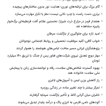
گام بزرگ برای تراشه‌های نوری؛ هدایت نور بدون ساختارهای پیچیده
برتری دست راست یا چپ ذاتی نیست؛ مغز با تکرار مهارت می‌سازد
هشدار قرمز در مزارع ذرت شیراز/ نخستین علائم آفت قرنطینه‌ای برگ‌خوار
پاییزه مشاهده شد
امید تازه برای جلوگیری از بازگشت سرطان
خواب کافی؛ کلید موفقیت تحصیلی و روابط اجتماعی نوجوانان
پژوهشگران ایرانی مسیر ساخت لباس‌های هوشمند را هموار کردند
مهار موج تعدیل نیروی شرکت‌های فناور پس از جنگ با تزریق ۱۴۰ میلیارد
تومان
بهبود گسترده شاخص‌های سلامت، رفاه و توانمندسازی زنان با پیمایش
ملی سلامت خانواده هند
راز کاهش وزن ایمن با آمپول‌های لاغری
تمرکز بیشتر با چند تغییر ساده در زندگی روزمره
ناشران میان گرانی کاغذ و تأخیر بازگشت سرمایه گرفتارند
کودهای دامی فارس به انرژی پاک و درآمد پایدار تبدیل می‌شوند