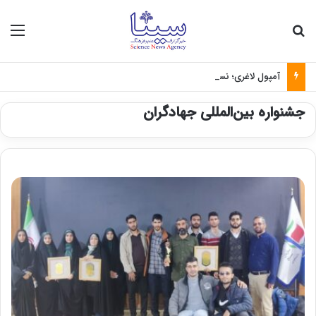
جستجو برای
منو
آمپول لاغری؛ نسخه‌ای که بدون تغذیه خطرناک می‌شود
جشنواره بین‌المللی جهادگران