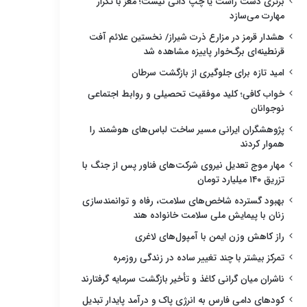
برتری دست راست یا چپ ذاتی نیست؛ مغز با تکرار
مهارت می‌سازد
هشدار قرمز در مزارع ذرت شیراز/ نخستین علائم آفت
قرنطینه‌ای برگ‌خوار پاییزه مشاهده شد
امید تازه برای جلوگیری از بازگشت سرطان
خواب کافی؛ کلید موفقیت تحصیلی و روابط اجتماعی
نوجوانان
پژوهشگران ایرانی مسیر ساخت لباس‌های هوشمند را
هموار کردند
مهار موج تعدیل نیروی شرکت‌های فناور پس از جنگ با
تزریق ۱۴۰ میلیارد تومان
بهبود گسترده شاخص‌های سلامت، رفاه و توانمندسازی
زنان با پیمایش ملی سلامت خانواده هند
راز کاهش وزن ایمن با آمپول‌های لاغری
تمرکز بیشتر با چند تغییر ساده در زندگی روزمره
ناشران میان گرانی کاغذ و تأخیر بازگشت سرمایه گرفتارند
کودهای دامی فارس به انرژی پاک و درآمد پایدار تبدیل