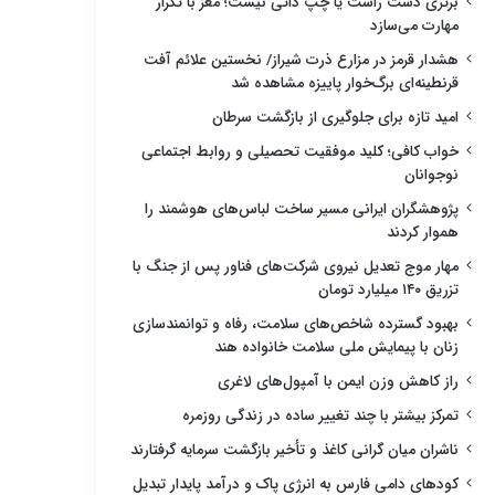
برتری دست راست یا چپ ذاتی نیست؛ مغز با تکرار
مهارت می‌سازد
هشدار قرمز در مزارع ذرت شیراز/ نخستین علائم آفت
قرنطینه‌ای برگ‌خوار پاییزه مشاهده شد
امید تازه برای جلوگیری از بازگشت سرطان
خواب کافی؛ کلید موفقیت تحصیلی و روابط اجتماعی
نوجوانان
پژوهشگران ایرانی مسیر ساخت لباس‌های هوشمند را
هموار کردند
مهار موج تعدیل نیروی شرکت‌های فناور پس از جنگ با
تزریق ۱۴۰ میلیارد تومان
بهبود گسترده شاخص‌های سلامت، رفاه و توانمندسازی
زنان با پیمایش ملی سلامت خانواده هند
راز کاهش وزن ایمن با آمپول‌های لاغری
تمرکز بیشتر با چند تغییر ساده در زندگی روزمره
ناشران میان گرانی کاغذ و تأخیر بازگشت سرمایه گرفتارند
کودهای دامی فارس به انرژی پاک و درآمد پایدار تبدیل