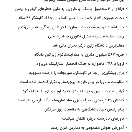
فراخوان ۳ محصول پزشکی و دارویی به دلیل خطرهای کیفی و ایمنی
نجات «وویجر ۲» از خاموشی؛ تدبیر ناسا برای حفظ کاوشگر ۴۸ ساله
باور اشتباه درباره شخصیت انسان؛ ما در طول زندگی تغییر می‌کنیم
رسانه؛ حلقه مفقوده تبدیل فناوری به قدرت ملی
معتبرترین دانشگاه ژاپن درگیر بحران مالی شد
ضربه ۵۶۷ میلیون دلاری به متا؛ اینستاگرام زیر تیغ دادگاه
اروپا با ۳۴۸ ماهواره به جنگ انحصار استارلینک می‌رود
برای پیشگیری از وبا در تابستان، سبزیجات را درست بشویید
مقاومت مالاریا در برابر داروها پیچیده‌تر و نگران‌کننده‌تر شده است
گرانی امنیت سایبری، توسعه مدل جدید اوپن‌ای‌آی را متوقف کرد
کاهش ۲۹ درصدی مصرف انرژی ساختمان‌ها با یک طراحی هوشمند
پیام رئیس جهاددانشگاهی به مناسبت روز خبرنگار
باورهای نادرست درباره انتقال هپاتیت
آموزش هوش مصنوعی به مدارس ایران رسید