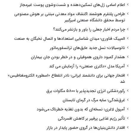
اعلام اسامی ژل‌های تسکین‌دهنده و شست‌وشوی پوست غیرمجاز
طراحی پلتفرم هوشمند اکتشاف مواد معدنی مبتنی بر هوش مصنوعی
توسط محقق دانشگاه صنعتی امیرکبیر
چرا مردم اخبار جعلی را باور و بازنشر می‌کنند؟
المپیک فناوری؛ میدان شناسایی استعدادها و اتصال نخبگان به صنعت
نانوسیالات؛ نسل جدید عایق‌های ترانسفورماتور
هشدار کمبود داروی هموفیلی و در خطر بودن جان بیماران
آمریکا مدل «دکتری صنعتی» را آزمایش می کند
افتخار جهانی برای دانشمند ایرانی؛ نادر انقطاع «اسطوره الکترومغناطیس»
شد
رکوردشکنی انرژی تجدیدپذیر با ۵۸۰۰ مگاوات برق
غرق‌شدگی؛ سایه مرگ در گرمای تابستان
آمپول لاغری؛ نسخه‌ای که بدون تغذیه خطرناک می‌شود
تأثیر رژیم غذایی پرفیبر بر کاهش افسردگی
اقتدار دانش‌بنیان‌ها در گروی حضور پایدار در بازار