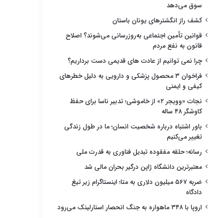
سوق می‌دهد
کشف راز انگشترهای یونان باستان
قوانین تأمین اجتماعی به‌روزرسانی می‌شوند؟ اصلاح
قانون به نفع مردم
چرا نمی توانیم از عادت های قدیمی دست برداریم؟
فراخوان ۳ محصول پزشکی و دارویی به دلیل خطرهای
کیفی و ایمنی
نجات «وویجر ۲» از خاموشی؛ تدبیر ناسا برای حفظ
کاوشگر ۴۸ ساله
باور اشتباه درباره شخصیت انسان؛ ما در طول زندگی
تغییر می‌کنیم
رسانه؛ حلقه مفقوده تبدیل فناوری به قدرت ملی
معتبرترین دانشگاه ژاپن درگیر بحران مالی شد
ضربه ۵۶۷ میلیون دلاری به متا؛ اینستاگرام زیر تیغ
دادگاه
اروپا با ۳۴۸ ماهواره به جنگ انحصار استارلینک می‌رود