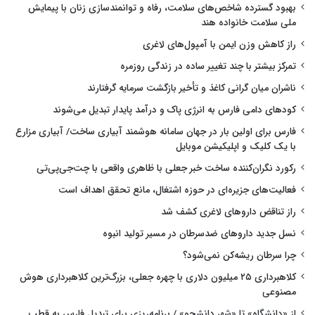
بهبود گسترده شاخص‌های سلامت، رفاه و توانمندسازی زنان با پیمایش
ملی سلامت خانواده هند
راز کاهش وزن ایمن با آمپول‌های لاغری
تمرکز بیشتر با چند تغییر ساده در زندگی روزمره
ناشران میان گرانی کاغذ و تأخیر بازگشت سرمایه گرفتارند
کودهای دامی فارس به انرژی پاک و درآمد پایدار تبدیل می‌شوند
فارس برای اولین بار در جهان سامانه هوشمند آبیاری ساخت/ آبیاری مزارع
با یک کلیک و اپلیکیشن موبایل
رکورد نگران‌کننده ساخت خبر جعلی با ظاهری واقعی با چت‌جی‌پی‌تی
فعالیت‌های جزیره‌ای در حوزه اشتغال، مانع تحقق اهداف است
راز تناقض داروهای لاغری کشف شد
نسل جدید داروهای ضدسرطان در مسیر تولید انبوه
چرا سرطان ریشه‌کن نمی‌شود؟
کلاهبرداری ۲۵ میلیون دلاری با چهره جعلی، بزرگ‌ترین کلاهبرداری هوش
مصنوعی
از «دانشگاه» تا «شهر دانشجو» / برنامه‌ریزی برای تبدیل فارس به قطب