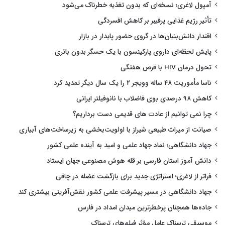
آمپول لاغری؛ نسخه‌ای که بدون تغذیه خطرناک می‌شود
تأثیر رژیم غذایی پرفیبر بر کاهش افسردگی
اقتدار دانش‌بنیان‌ها در گروی حضور پایدار در بازار
پایش لحظه‌ای داروی پارکینسون با یک حسگر بدون باتری
تحول درمان HIV با قرص هفتگی
ناسا مأموریت ۴۸ ساله وویجر ۲ را یک سال دیگر تمدید کرد
کاهش ۹۸ درصدی بوی فاضلاب با نانوفیلتر ایرانی
چرا نمی توانیم از عادت های قدیمی دست برداریم؟
صیانت از میراث طبیعی شیراز با اولویت‌بخشی به زیرساخت‌های آبیاری
جهاد دانشگاهی؛ نماد جهاد علمی و امید به آینده علمی کشور
دانش آموز استان فارسی بر قله هوش مصنوعی جهان ایستاد
فراتر از لاغری؛ استراتژی جدید برای بازگشت عضله در چاقی
جهاد دانشگاهی در مسیر پیشرفت علمی کشور نقش‌آفرینی بیشتری کند
جاده‌ها همچنان پرخطرترین میدان امداد در فارس
موسیقی ترسناک عامل مؤثر فیلم‌های ترسناک