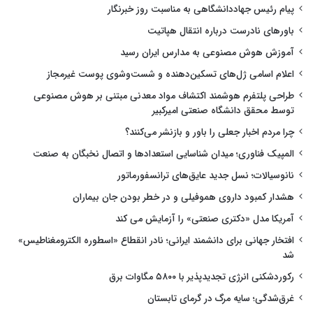
پیام رئیس جهاددانشگاهی به مناسبت روز خبرنگار
باورهای نادرست درباره انتقال هپاتیت
آموزش هوش مصنوعی به مدارس ایران رسید
اعلام اسامی ژل‌های تسکین‌دهنده و شست‌وشوی پوست غیرمجاز
طراحی پلتفرم هوشمند اکتشاف مواد معدنی مبتنی بر هوش مصنوعی
توسط محقق دانشگاه صنعتی امیرکبیر
چرا مردم اخبار جعلی را باور و بازنشر می‌کنند؟
المپیک فناوری؛ میدان شناسایی استعدادها و اتصال نخبگان به صنعت
نانوسیالات؛ نسل جدید عایق‌های ترانسفورماتور
هشدار کمبود داروی هموفیلی و در خطر بودن جان بیماران
آمریکا مدل «دکتری صنعتی» را آزمایش می کند
افتخار جهانی برای دانشمند ایرانی؛ نادر انقطاع «اسطوره الکترومغناطیس»
شد
رکوردشکنی انرژی تجدیدپذیر با ۵۸۰۰ مگاوات برق
غرق‌شدگی؛ سایه مرگ در گرمای تابستان