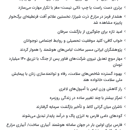
برتری دست راست یا چپ ذاتی نیست؛ مغز با تکرار مهارت می‌سازد
هشدار قرمز در مزارع ذرت شیراز/ نخستین علائم آفت قرنطینه‌ای برگ‌خوار
پاییزه مشاهده شد
امید تازه برای جلوگیری از بازگشت سرطان
خواب کافی؛ کلید موفقیت تحصیلی و روابط اجتماعی نوجوانان
پژوهشگران ایرانی مسیر ساخت لباس‌های هوشمند را هموار کردند
مهار موج تعدیل نیروی شرکت‌های فناور پس از جنگ با تزریق ۱۴۰ میلیارد
تومان
بهبود گسترده شاخص‌های سلامت، رفاه و توانمندسازی زنان با پیمایش
ملی سلامت خانواده هند
راز کاهش وزن ایمن با آمپول‌های لاغری
تمرکز بیشتر با چند تغییر ساده در زندگی روزمره
ناشران میان گرانی کاغذ و تأخیر بازگشت سرمایه گرفتارند
کودهای دامی فارس به انرژی پاک و درآمد پایدار تبدیل می‌شوند
فارس برای اولین بار در جهان سامانه هوشمند آبیاری ساخت/ آبیاری مزارع