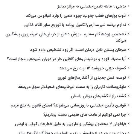
بدهی ۹ ماهه تامین‌اجتماعی به مراکز دیالیز
ذوب یخ‌های قطب جنوب، جیوه سمی را وارد اقیانوس می‌کند
تداوم برنامه شیر مدارس/تکمیل برنامه با توزیع سایر اقلام غذایی
تشخیص زودهنگام سندرم سوزش دهان از درمان‌های غیرضروری پیشگیری
می‌کند
سرطان پستان قابل درمان است، اگر زود تشخیص داده شود
آیا مصرف قهوه و نوشیدنی‌های کافئین دار در دوران شیردهی مجاز است؟
کسوف جزئی خورشید ۱۲ اوت رخ می‌دهد
توسعه نسل جدیدی از آشکارسازهای نوری
مایکروسافت کاربران را به سمت لپ‌تاپ‌های ضعیف‌تر سوق می‌دهد
کشف راز انگشترهای یونان باستان
قوانین تأمین اجتماعی به‌روزرسانی می‌شوند؟ اصلاح قانون به نفع مردم
چرا نمی توانیم از عادت های قدیمی دست برداریم؟
فراخوان ۳ محصول پزشکی و دارویی به دلیل خطرهای کیفی و ایمنی
نجات «وویجر ۲» از خاموشی؛ تدبیر ناسا برای حفظ کاوشگر ۴۸ ساله