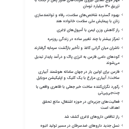
مهار موج تعدیل نیروی شرکت‌های فناور پس از جنگ با
تزریق ۱۴۰ میلیارد تومان
بهبود گسترده شاخص‌های سلامت، رفاه و توانمندسازی
زنان با پیمایش ملی سلامت خانواده هند
راز کاهش وزن ایمن با آمپول‌های لاغری
تمرکز بیشتر با چند تغییر ساده در زندگی روزمره
ناشران میان گرانی کاغذ و تأخیر بازگشت سرمایه گرفتارند
کودهای دامی فارس به انرژی پاک و درآمد پایدار تبدیل
می‌شوند
فارس برای اولین بار در جهان سامانه هوشمند آبیاری
ساخت/ آبیاری مزارع با یک کلیک و اپلیکیشن موبایل
رکورد نگران‌کننده ساخت خبر جعلی با ظاهری واقعی با
چت‌جی‌پی‌تی
فعالیت‌های جزیره‌ای در حوزه اشتغال، مانع تحقق
اهداف است
راز تناقض داروهای لاغری کشف شد
نسل جدید داروهای ضدسرطان در مسیر تولید انبوه