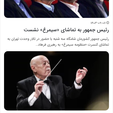
۱۴۰۳-۰۹-۰۷
رئیس جمهور به تماشای «سیمرغ» نشست
رئیس جمهور کشورمان شامگاه سه شنبه با حضور در تالار وحدت تهران به
تماشای کنسرت «منظومه سیمرغ» به رهبری فرهاد…