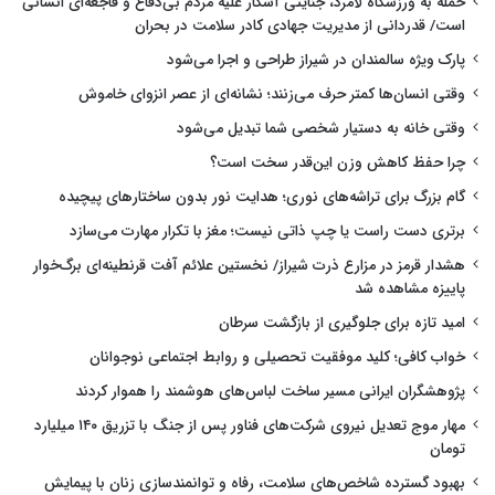
حمله به ورزشگاه لامرد، جنایتی آشکار علیه مردم بی‌دفاع و فاجعه‌ای انسانی
است/ قدردانی از مدیریت جهادی کادر سلامت در بحران
پارک ویژه سالمندان در شیراز طراحی و اجرا می‌شود
وقتی انسان‌ها کمتر حرف می‌زنند؛ نشانه‌ای از عصر انزوای خاموش
وقتی خانه به دستیار شخصی شما تبدیل می‌شود
چرا حفظ کاهش وزن این‌قدر سخت است؟
گام بزرگ برای تراشه‌های نوری؛ هدایت نور بدون ساختارهای پیچیده
برتری دست راست یا چپ ذاتی نیست؛ مغز با تکرار مهارت می‌سازد
هشدار قرمز در مزارع ذرت شیراز/ نخستین علائم آفت قرنطینه‌ای برگ‌خوار
پاییزه مشاهده شد
امید تازه برای جلوگیری از بازگشت سرطان
خواب کافی؛ کلید موفقیت تحصیلی و روابط اجتماعی نوجوانان
پژوهشگران ایرانی مسیر ساخت لباس‌های هوشمند را هموار کردند
مهار موج تعدیل نیروی شرکت‌های فناور پس از جنگ با تزریق ۱۴۰ میلیارد
تومان
بهبود گسترده شاخص‌های سلامت، رفاه و توانمندسازی زنان با پیمایش