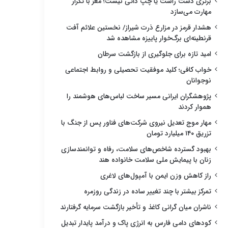
برتری دست راست یا چپ ذاتی نیست؛ مغز با تکرار
مهارت می‌سازد
هشدار قرمز در مزارع ذرت شیراز/ نخستین علائم آفت
قرنطینه‌ای برگ‌خوار پاییزه مشاهده شد
امید تازه برای جلوگیری از بازگشت سرطان
خواب کافی؛ کلید موفقیت تحصیلی و روابط اجتماعی
نوجوانان
پژوهشگران ایرانی مسیر ساخت لباس‌های هوشمند را
هموار کردند
مهار موج تعدیل نیروی شرکت‌های فناور پس از جنگ با
تزریق ۱۴۰ میلیارد تومان
بهبود گسترده شاخص‌های سلامت، رفاه و توانمندسازی
زنان با پیمایش ملی سلامت خانواده هند
راز کاهش وزن ایمن با آمپول‌های لاغری
تمرکز بیشتر با چند تغییر ساده در زندگی روزمره
ناشران میان گرانی کاغذ و تأخیر بازگشت سرمایه گرفتارند
کودهای دامی فارس به انرژی پاک و درآمد پایدار تبدیل