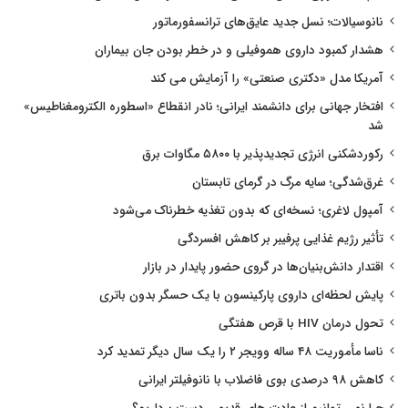
نانوسیالات؛ نسل جدید عایق‌های ترانسفورماتور
هشدار کمبود داروی هموفیلی و در خطر بودن جان بیماران
آمریکا مدل «دکتری صنعتی» را آزمایش می کند
افتخار جهانی برای دانشمند ایرانی؛ نادر انقطاع «اسطوره الکترومغناطیس»
شد
رکوردشکنی انرژی تجدیدپذیر با ۵۸۰۰ مگاوات برق
غرق‌شدگی؛ سایه مرگ در گرمای تابستان
آمپول لاغری؛ نسخه‌ای که بدون تغذیه خطرناک می‌شود
تأثیر رژیم غذایی پرفیبر بر کاهش افسردگی
اقتدار دانش‌بنیان‌ها در گروی حضور پایدار در بازار
پایش لحظه‌ای داروی پارکینسون با یک حسگر بدون باتری
تحول درمان HIV با قرص هفتگی
ناسا مأموریت ۴۸ ساله وویجر ۲ را یک سال دیگر تمدید کرد
کاهش ۹۸ درصدی بوی فاضلاب با نانوفیلتر ایرانی