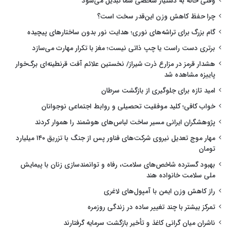
وقتی خانه به دستیار شخصی شما تبدیل می‌شود
چرا حفظ کاهش وزن این‌قدر سخت است؟
گام بزرگ برای تراشه‌های نوری؛ هدایت نور بدون ساختارهای پیچیده
برتری دست راست یا چپ ذاتی نیست؛ مغز با تکرار مهارت می‌سازد
هشدار قرمز در مزارع ذرت شیراز/ نخستین علائم آفت قرنطینه‌ای برگ‌خوار
پاییزه مشاهده شد
امید تازه برای جلوگیری از بازگشت سرطان
خواب کافی؛ کلید موفقیت تحصیلی و روابط اجتماعی نوجوانان
پژوهشگران ایرانی مسیر ساخت لباس‌های هوشمند را هموار کردند
مهار موج تعدیل نیروی شرکت‌های فناور پس از جنگ با تزریق ۱۴۰ میلیارد
تومان
بهبود گسترده شاخص‌های سلامت، رفاه و توانمندسازی زنان با پیمایش
ملی سلامت خانواده هند
راز کاهش وزن ایمن با آمپول‌های لاغری
تمرکز بیشتر با چند تغییر ساده در زندگی روزمره
ناشران میان گرانی کاغذ و تأخیر بازگشت سرمایه گرفتارند