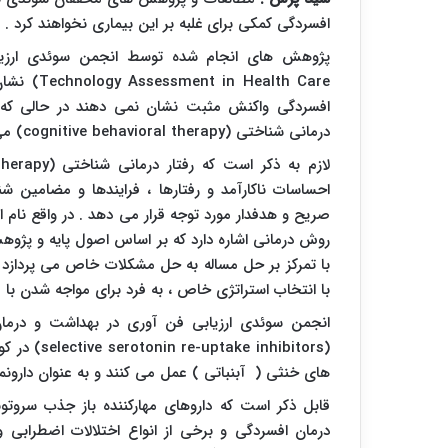
افسردگی کمکی برای غلبه بر این بیماری نخواهند کرد .
پژوهش های انجام شده توسط انجمن سوئدی ارزیا
Technology Assessment in Health Care
افسردگی واکنش مثبت نشان نمی دهند در حالی که 
درمانی شناختی (
cognitive behavioral therapy
) می
لازم به ذکر است که رفتار درمانی شناختی (
Therapy
احساسات ناکارآمد و رفتارها ، فرایندها و مضامین شن
صریح و هدفدار مورد توجه قرار می دهد . در واقع نام ا
روش درمانی اشاره دارد که بر اساس اصول پایه و پژوهش
با تمرکز بر حل مساله به حل مشکلات خاص می پردازد و 
با انتخاب استراتژی خاص ، به فرد برای مواجه شدن با
انجمن سوئدی ارزیابی فن آوری در بهداشت و درمان 
(
selective serotonin re-uptake inhibitors
) در کو
های خنثی ( آبنباتی ) عمل می کنند و به عنوان دارونما 
قابل ذکر است که داروهای مهارکننده‌ باز جذب سروتو
درمان افسردگی و برخی از انواع اختلالات اضطرابی و 