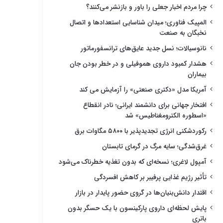
چرا مردم اخبار جعلی را باور و بازنشر می‌کنند؟
المپیک فناوری؛ میدان شناسایی استعدادها و اتصال
نخبگان به صنعت
نانوسیالات؛ نسل جدید عایق‌های ترانسفورماتور
هشدار کمبود داروی هموفیلی و در خطر بودن جان
بیماران
آمریکا مدل «دکتری صنعتی» را آزمایش می کند
افتخار جهانی برای دانشمند ایرانی؛ نادر انقطاع
«اسطوره الکترومغناطیس» شد
رکوردشکنی انرژی تجدیدپذیر با ۵۸۰۰ مگاوات برق
غرق‌شدگی؛ سایه مرگ در گرمای تابستان
آمپول لاغری؛ نسخه‌ای که بدون تغذیه خطرناک می‌شود
تأثیر رژیم غذایی پرفیبر بر کاهش افسردگی
اقتدار دانش‌بنیان‌ها در گروی حضور پایدار در بازار
پایش لحظه‌ای داروی پارکینسون با یک حسگر بدون
باتری