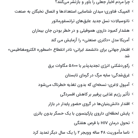
چرا مردم اخبار جعلی را باور و بازنشر می‌کنند؟
المپیک فناوری؛ میدان شناسایی استعدادها و اتصال نخبگان به صنعت
نانوسیالات؛ نسل جدید عایق‌های ترانسفورماتور
هشدار کمبود داروی هموفیلی و در خطر بودن جان بیماران
آمریکا مدل «دکتری صنعتی» را آزمایش می کند
افتخار جهانی برای دانشمند ایرانی؛ نادر انقطاع «اسطوره الکترومغناطیس»
شد
رکوردشکنی انرژی تجدیدپذیر با ۵۸۰۰ مگاوات برق
غرق‌شدگی؛ سایه مرگ در گرمای تابستان
آمپول لاغری؛ نسخه‌ای که بدون تغذیه خطرناک می‌شود
تأثیر رژیم غذایی پرفیبر بر کاهش افسردگی
اقتدار دانش‌بنیان‌ها در گروی حضور پایدار در بازار
پایش لحظه‌ای داروی پارکینسون با یک حسگر بدون باتری
تحول درمان HIV با قرص هفتگی
ناسا مأموریت ۴۸ ساله وویجر ۲ را یک سال دیگر تمدید کرد