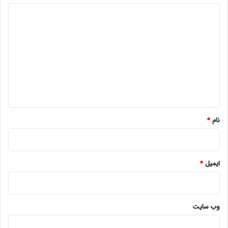
د
ی
د
گ
ا
ه
*
نام
*
ایمیل
*
وب‌ سایت