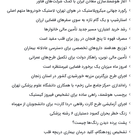
آغاز هوشمندسازی معادن ایران با کمک شرکت‌های فناور
رکورد جهانی میکروپلاستیک در هوای تهران؛ لاستیک خودروها متهم اصلی
استارشیپ و یک گام تازه به سوی سفرهای فضایی ارزان
رشد خرید اعتباری؛ مسیر جدید تأمین مالی خانوارها
مصرف قهوه تا پنج فنجان در روز برای قلب مفید است
توزیع هدفمند داروهای تخصصی برای دسترسی عادلانه بیماران
تأمین مالی نوین، راهکار دولت برای تکمیل طرح‌های عمرانی
امروز ماه میزبان یک برخورد فضایی غیرمنتظره است
اجرای طرح بزرگترین مزرعه خورشیدی کشور در استان زنجان
راه‌اندازی «مرکز جامع ملی زخم» با همکاری دانشگاه علوم پزشکی تهران
برچسب هوشمند، راهی ساده برای تشخیص فیبروز کیستیک
اجرای آزمایشی طرح کارت رفاهی «ردا کارت» برای دانشجویان از مهرماه
زنگ خطر بحران کمبود دستیاری ۶ رشته پزشکی
پشت پرده دیدن رنگ‌ها چیست؟
تشخیص زودهنگام، کلید درمان بیماری دریچه قلب