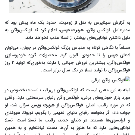
به گزارش سیناپرس به نقل از زومیت، حدود یک ماه پیش بود که
مدیرعامل فولکس واگن،
هربرت دیِس
، اعلام کرد که فولکس‌واگن به
دلیل داشتنِ توانایی‌های بیشتر، از تسلا عقب نخواهد ماند.
مسلماً با نگاهی کوتاه به مقیاس بزرگ فولکس‌واگن در جهان، می‌توان
ادعای
دیِس
را تا حدودی قبول کرد. محصولات گروه خودروسازی
فولکس‌واگن، بیشترین فروش جهانی را دارند؛ به‌طوری‌که تولید ۲ روز
فولکس‌واگن با تولید تسلا در یک سال برابر است.
البته به این معنی نیست که فولکس‌واگن بی‌رقیب است؛ بخصوص در
مورد بازار خودروهای برقی، فولکس‌واگن رقبای سرسختی دارد. وقتی
که در مورد رقیب اصلی فولکس‌واگن از
هربرت ویِس
سؤال شد، او
جواب داد: اگر بخواهم رقبای دنیای قدیمی را بگویم، تویوتا، هیوندای
و فرانسوی‌ها هستند. در دنیای جدید، رقیب ما تسلا است. تسلا
توانایی‌هایی دارد که ما هنوز به آن‌ها دست نیافته‌ایم و به همین