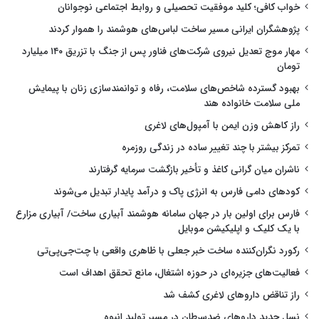
خواب کافی؛ کلید موفقیت تحصیلی و روابط اجتماعی نوجوانان
پژوهشگران ایرانی مسیر ساخت لباس‌های هوشمند را هموار کردند
مهار موج تعدیل نیروی شرکت‌های فناور پس از جنگ با تزریق ۱۴۰ میلیارد
تومان
بهبود گسترده شاخص‌های سلامت، رفاه و توانمندسازی زنان با پیمایش
ملی سلامت خانواده هند
راز کاهش وزن ایمن با آمپول‌های لاغری
تمرکز بیشتر با چند تغییر ساده در زندگی روزمره
ناشران میان گرانی کاغذ و تأخیر بازگشت سرمایه گرفتارند
کودهای دامی فارس به انرژی پاک و درآمد پایدار تبدیل می‌شوند
فارس برای اولین بار در جهان سامانه هوشمند آبیاری ساخت/ آبیاری مزارع
با یک کلیک و اپلیکیشن موبایل
رکورد نگران‌کننده ساخت خبر جعلی با ظاهری واقعی با چت‌جی‌پی‌تی
فعالیت‌های جزیره‌ای در حوزه اشتغال، مانع تحقق اهداف است
راز تناقض داروهای لاغری کشف شد
نسل جدید داروهای ضدسرطان در مسیر تولید انبوه