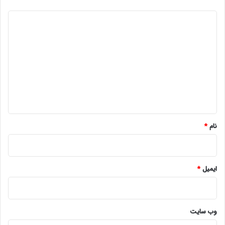
د
ی
د
گ
ا
ه
*
نام
*
ایمیل
*
وب‌ سایت