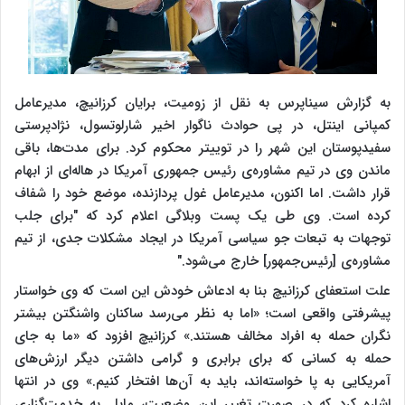
به گزارش سیناپرس به نقل از زومیت، برایان کرزانیچ، مدیرعامل
کمپانی اینتل، در پی حوادث ناگوار اخیر شارلوتسول، نژادپرستی
سفیدپوستان این شهر را در توییتر محکوم کرد. برای مدت‌ها، باقی
ماندن وی در تیم مشاوره‌ی رئیس جمهوری آمریکا در هاله‌ای از ابهام
قرار داشت. اما اکنون، مدیرعامل غول پردازنده، موضع خود را شفاف
کرده است. وی طی یک پست وبلاگی اعلام کرد که "برای جلب
توجهات به تبعات جو سیاسی آمریکا در ایجاد مشکلات جدی، از تیم
مشاوره‌‌ی [رئیس‌جمهور] خارج می‌شود."
علت استعفای کرزانیچ بنا به ادعاش خودش این است که وی خواستار
پیشرفتی واقعی است؛ «اما به نظر می‌رسد ساکنان واشنگتن بیشتر
نگران حمله به افراد مخالف هستند.» کرزانیچ افزود که «ما به جای
حمله به کسانی که برای برابری و گرامی داشتن دیگر ارزش‌های
آمریکایی به پا خواسته‌اند، باید به آن‌ها افتخار کنیم.» وی در انتها
اشاره کرد که در صورت تغییر این وضعیت، مایل به خدمت‌گزاری