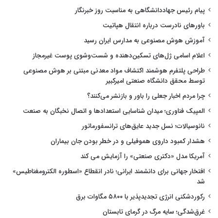
پیام رئیس جهاددانشگاهی به مناسبت روز خبرنگار
باورهای نادرست درباره انتقال هپاتیت
آموزش هوش مصنوعی به مدارس ایران رسید
اعلام اسامی ژل‌های تسکین‌دهنده و شست‌وشوی پوست غیرمجاز
طراحی پلتفرم هوشمند اکتشاف مواد معدنی مبتنی بر هوش مصنوعی
توسط محقق دانشگاه صنعتی امیرکبیر
چرا مردم اخبار جعلی را باور و بازنشر می‌کنند؟
المپیک فناوری؛ میدان شناسایی استعدادها و اتصال نخبگان به صنعت
نانوسیالات؛ نسل جدید عایق‌های ترانسفورماتور
هشدار کمبود داروی هموفیلی و در خطر بودن جان بیماران
آمریکا مدل «دکتری صنعتی» را آزمایش می کند
افتخار جهانی برای دانشمند ایرانی؛ نادر انقطاع «اسطوره الکترومغناطیس»
شد
رکوردشکنی انرژی تجدیدپذیر با ۵۸۰۰ مگاوات برق
غرق‌شدگی؛ سایه مرگ در گرمای تابستان