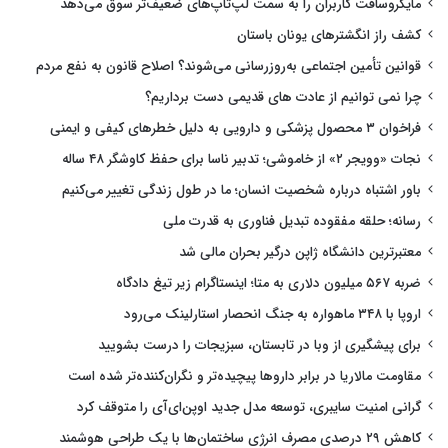
مایکروسافت کاربران را به سمت لپ‌تاپ‌های ضعیف‌تر سوق می‌دهد
کشف راز انگشترهای یونان باستان
قوانین تأمین اجتماعی به‌روزرسانی می‌شوند؟ اصلاح قانون به نفع مردم
چرا نمی توانیم از عادت های قدیمی دست برداریم؟
فراخوان ۳ محصول پزشکی و دارویی به دلیل خطرهای کیفی و ایمنی
نجات «وویجر ۲» از خاموشی؛ تدبیر ناسا برای حفظ کاوشگر ۴۸ ساله
باور اشتباه درباره شخصیت انسان؛ ما در طول زندگی تغییر می‌کنیم
رسانه؛ حلقه مفقوده تبدیل فناوری به قدرت ملی
معتبرترین دانشگاه ژاپن درگیر بحران مالی شد
ضربه ۵۶۷ میلیون دلاری به متا؛ اینستاگرام زیر تیغ دادگاه
اروپا با ۳۴۸ ماهواره به جنگ انحصار استارلینک می‌رود
برای پیشگیری از وبا در تابستان، سبزیجات را درست بشویید
مقاومت مالاریا در برابر داروها پیچیده‌تر و نگران‌کننده‌تر شده است
گرانی امنیت سایبری، توسعه مدل جدید اوپن‌ای‌آی را متوقف کرد
کاهش ۲۹ درصدی مصرف انرژی ساختمان‌ها با یک طراحی هوشمند