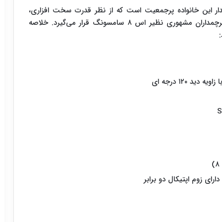
کلام آخر باید گفت ZenFone ۴ Pro پرچمدار این خانواده پرجمعیت است که از نظر قدرت سخت افزاری،
دوربین و تقریباً همه بخش ها در حد و اندازه های پرچمداران مشهوری نظیر اس ۸ سامسونگ قرار می‌گیرد. خلاصه