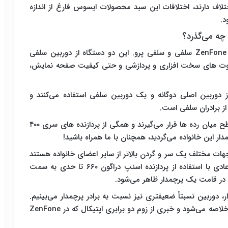
ندازه با هم اختلاف دارند، اختلافات این سبد محصولات ایسوس فارغ از اندازه
د.
از برادران عاشق سلفی این خانواده شروع می‌کنیم: ZenFone ۴ سلفی و سلفی پرو. این دو دستگاه از دوربین سلفی
 تفاوت های سخت افزاری و پردازشی و حتی کیفیت صفحه نمایش،
اف مدل سلفی، از دوربین اصلی دوگانه و یک دوربین سلفی استفاده می‌کنند و
از برادران سلفی است.
بد نیست بدانید که هر ۴ محصول نام برده شده در سطح میان رده ها قرار می‌گیرند و همگی از پردازنده های سری ۴۰۰
 فون های ZenFone ۴ و ZenFone ۴ Pro از جهات مختلف یک سر و گردن بالاتر از سایر اعضای خانواده هستند
و گویی با سرپرستان این خانوار طرفیم. اگرچه نسخه عادی با استفاده از پردازنده اسنپ دراگون ۶۶۰ تا حدی به سمت
یر پرچمدار، دوربین نسبتاً ضعیفتری نیز نسبت به برادر پرچمدار می‌بینیم.
چراکه دوربین دوگانه آن تنها در تفاوت گستره زاویه دید خلاصه می‌شود و خبری از زوم دو برابری اپتیکال که در ZenFone