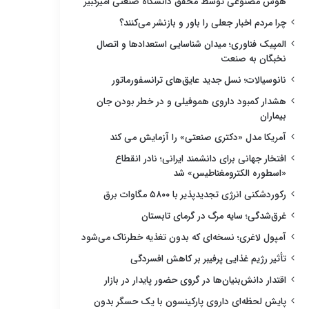
هوش مصنوعی توسط محقق دانشگاه صنعتی امیرکبیر
چرا مردم اخبار جعلی را باور و بازنشر می‌کنند؟
المپیک فناوری؛ میدان شناسایی استعدادها و اتصال
نخبگان به صنعت
نانوسیالات؛ نسل جدید عایق‌های ترانسفورماتور
هشدار کمبود داروی هموفیلی و در خطر بودن جان
بیماران
آمریکا مدل «دکتری صنعتی» را آزمایش می کند
افتخار جهانی برای دانشمند ایرانی؛ نادر انقطاع
«اسطوره الکترومغناطیس» شد
رکوردشکنی انرژی تجدیدپذیر با ۵۸۰۰ مگاوات برق
غرق‌شدگی؛ سایه مرگ در گرمای تابستان
آمپول لاغری؛ نسخه‌ای که بدون تغذیه خطرناک می‌شود
تأثیر رژیم غذایی پرفیبر بر کاهش افسردگی
اقتدار دانش‌بنیان‌ها در گروی حضور پایدار در بازار
پایش لحظه‌ای داروی پارکینسون با یک حسگر بدون