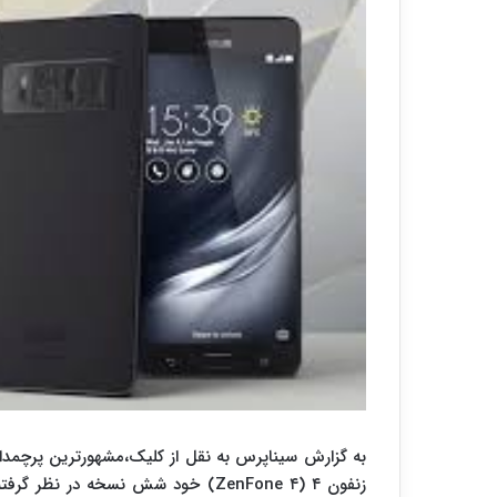
به گزارش سیناپرس به نقل از کلیک،مشهورترین پرچمداران 