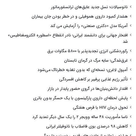
نانوسیالات؛ نسل جدید عایق‌های ترانسفورماتور
هشدار کمبود داروی هموفیلی و در خطر بودن جان بیماران
آمریکا مدل «دکتری صنعتی» را آزمایش می کند
افتخار جهانی برای دانشمند ایرانی؛ نادر انقطاع «اسطوره الکترومغناطیس»
شد
رکوردشکنی انرژی تجدیدپذیر با ۵۸۰۰ مگاوات برق
غرق‌شدگی؛ سایه مرگ در گرمای تابستان
آمپول لاغری؛ نسخه‌ای که بدون تغذیه خطرناک می‌شود
تأثیر رژیم غذایی پرفیبر بر کاهش افسردگی
اقتدار دانش‌بنیان‌ها در گروی حضور پایدار در بازار
پایش لحظه‌ای داروی پارکینسون با یک حسگر بدون باتری
تحول درمان HIV با قرص هفتگی
ناسا مأموریت ۴۸ ساله وویجر ۲ را یک سال دیگر تمدید کرد
کاهش ۹۸ درصدی بوی فاضلاب با نانوفیلتر ایرانی
چرا نمی توانیم از عادت های قدیمی دست برداریم؟