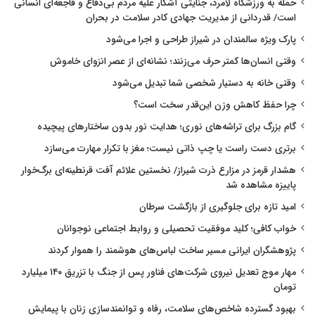
حمله به ورزشگاه لامرد، جنایتی آشکار علیه مردم بی‌دفاع و فاجعه‌ای انسانی
است/ قدردانی از مدیریت جهادی کادر سلامت در بحران
پارک ویژه سالمندان در شیراز طراحی و اجرا می‌شود
وقتی انسان‌ها کمتر حرف می‌زنند؛ نشانه‌ای از عصر انزوای خاموش
وقتی خانه به دستیار شخصی شما تبدیل می‌شود
چرا حفظ کاهش وزن این‌قدر سخت است؟
گام بزرگ برای تراشه‌های نوری؛ هدایت نور بدون ساختارهای پیچیده
برتری دست راست یا چپ ذاتی نیست؛ مغز با تکرار مهارت می‌سازد
هشدار قرمز در مزارع ذرت شیراز/ نخستین علائم آفت قرنطینه‌ای برگ‌خوار
پاییزه مشاهده شد
امید تازه برای جلوگیری از بازگشت سرطان
خواب کافی؛ کلید موفقیت تحصیلی و روابط اجتماعی نوجوانان
پژوهشگران ایرانی مسیر ساخت لباس‌های هوشمند را هموار کردند
مهار موج تعدیل نیروی شرکت‌های فناور پس از جنگ با تزریق ۱۴۰ میلیارد
تومان
بهبود گسترده شاخص‌های سلامت، رفاه و توانمندسازی زنان با پیمایش