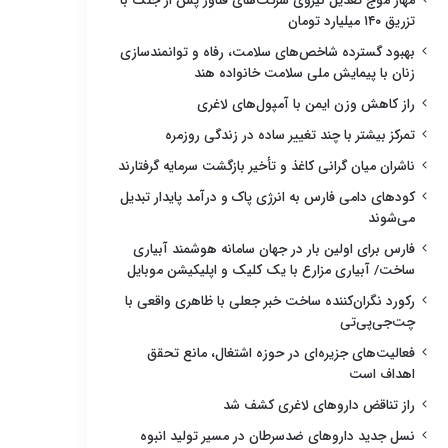
مهار موج تعدیل نیروی شرکت‌های فناور پس از جنگ با
تزریق ۱۴۰ میلیارد تومان
بهبود گسترده شاخص‌های سلامت، رفاه و توانمندسازی
زنان با پیمایش ملی سلامت خانواده هند
راز کاهش وزن ایمن با آمپول‌های لاغری
تمرکز بیشتر با چند تغییر ساده در زندگی روزمره
ناشران میان گرانی کاغذ و تأخیر بازگشت سرمایه گرفتارند
کودهای دامی فارس به انرژی پاک و درآمد پایدار تبدیل
می‌شوند
فارس برای اولین بار در جهان سامانه هوشمند آبیاری
ساخت/ آبیاری مزارع با یک کلیک و اپلیکیشن موبایل
رکورد نگران‌کننده ساخت خبر جعلی با ظاهری واقعی با
چت‌جی‌پی‌تی
فعالیت‌های جزیره‌ای در حوزه اشتغال، مانع تحقق
اهداف است
راز تناقض داروهای لاغری کشف شد
نسل جدید داروهای ضدسرطان در مسیر تولید انبوه