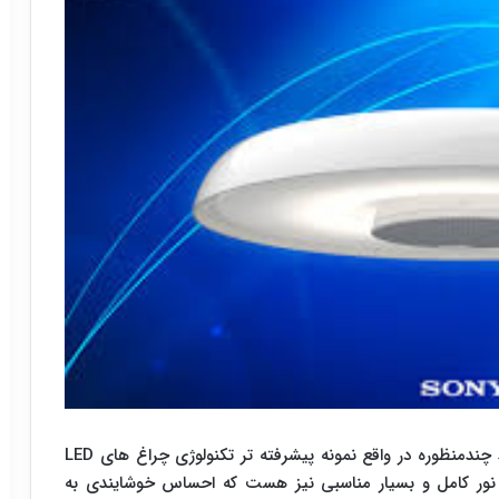
به گزارش سیناپرس به نقل از کلیک،این چراغ هوشمند چندمنظوره در واقع نمونه پیشرفته تر تکنولوژی چراغ های LED
 نور کامل و بسیار مناسبی نیز هست که احساس خوشایندی به