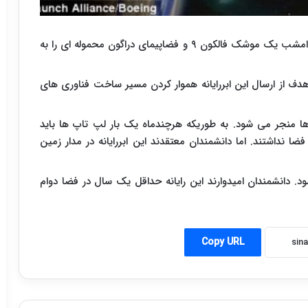
به گزارش سیناپرس به نقل از خبرگزاری مهر، قرار است امشب یک موشک فالکون ۹ و فضاپیمای دراگون محموله ای را به
(هیولت پاکارد) است. هدف از ارسال این ابررایانه هموار کردن مسیر ساخت فناوری های
ا منجر می شود. به طوریکه هرچندماه یک بار لپ تاپ ها باید
ا نداشتند. اما دانشمندان معتقدند این ابررایانه در مدار زمین
امیده می شود. دانشمندان امیدوارند این رایانه حداقل یک سال در فضا دوام
Copy URL