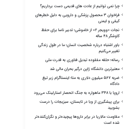
چرا نمی توانیم از عادت های قدیمی دست برداریم؟
فراخوان ۳ محصول پزشکی و دارویی به دلیل خطرهای
کیفی و ایمنی
نجات «وویجر ۲» از خاموشی؛ تدبیر ناسا برای حفظ
کاوشگر ۴۸ ساله
باور اشتباه درباره شخصیت انسان؛ ما در طول زندگی
تغییر می‌کنیم
رسانه؛ حلقه مفقوده تبدیل فناوری به قدرت ملی
معتبرترین دانشگاه ژاپن درگیر بحران مالی شد
ضربه ۵۶۷ میلیون دلاری به متا؛ اینستاگرام زیر تیغ
دادگاه
اروپا با ۳۴۸ ماهواره به جنگ انحصار استارلینک می‌رود
برای پیشگیری از وبا در تابستان، سبزیجات را درست
بشویید
مقاومت مالاریا در برابر داروها پیچیده‌تر و نگران‌کننده‌تر
شده است