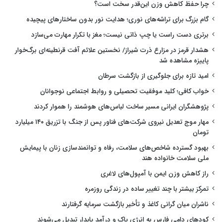
چرا حفظ کاهش وزن این‌قدر سخت است؟
گام بزرگ برای تراشه‌های نوری؛ هدایت نور بدون ساختارهای پیچیده
برتری دست راست یا چپ ذاتی نیست؛ مغز با تکرار مهارت می‌سازد
هشدار قرمز در مزارع ذرت شیراز/ نخستین علائم آفت قرنطینه‌ای برگ‌خوار
پاییزه مشاهده شد
امید تازه برای جلوگیری از بازگشت سرطان
خواب کافی؛ کلید موفقیت تحصیلی و روابط اجتماعی نوجوانان
پژوهشگران ایرانی مسیر ساخت لباس‌های هوشمند را هموار کردند
مهار موج تعدیل نیروی شرکت‌های فناور پس از جنگ با تزریق ۱۴۰ میلیارد
تومان
بهبود گسترده شاخص‌های سلامت، رفاه و توانمندسازی زنان با پیمایش
ملی سلامت خانواده هند
راز کاهش وزن ایمن با آمپول‌های لاغری
تمرکز بیشتر با چند تغییر ساده در زندگی روزمره
ناشران میان گرانی کاغذ و تأخیر بازگشت سرمایه گرفتارند
کودهای دامی فارس به انرژی پاک و درآمد پایدار تبدیل می‌شوند