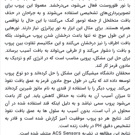
با نور فلوروسنت فعال می‌شود، می‌درخشد. معمولا این پروب برای
تصویربرداری‌های تشخیصی استفاده می‌شوند و به جراحان در حذف
بافت متخلخل از جمله تومور کمک می‌کنند؛ با این حال با نواقصی
همراه هستند. برای مثال این ابزار به نور پرانرژی نیاز دارند. نورهایی
در این طول موج نه تنها باعث درخشان شدن پروب می‌شوند، بلکه
بافت اطراف را نیز درخشان می‌کنند و این مکانیسم تفاوت بین پروب
و بافت را دشوار می‌کند و از طرفی می‌تواند به بافت آسیب برساند.
برای حل این مشکل، پروبی مناسب است که در انرژی کم و نزدیک به
مادون قرمز کار کند.
محققان دانشگاه میشیگان این مشکل را حل کرده‌اند و دو نوع پروب
توسعه داده اند که یکی در طول موج مادون قرمز به عمق بافت نفوذ
می‌کند. پروب دیگر را با استفاده از قندی به نام مانوز شیرین کرده‌اند
تا میزان آسیب آن به بافت به حداقل کاهش یابد. این کار باعث
می‌شود پروب سمی نباشد و به دلیل اینکه قند استفاده شده در آن
محلول در آب است، بدون آسیب به سلول ها به عمق بافت نفوذ
کند. نتایج هر دو پروب موفقیت آمیز گزارش شده است و قادر به
تشخیص دقیق PH در بافت زنده است.
نتایج این مطالعه در نشریه ACS Sensors منتشر شده است.