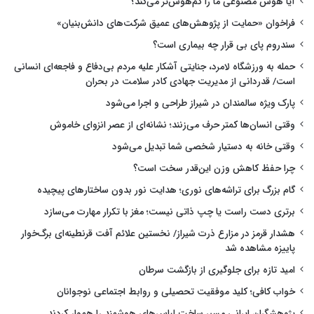
آیا هوش مصنوعی ما را کم‌هوش‌تر می‌کند؟
فراخوان «حمایت از پژوهش‌های عمیق شرکت‌های دانش‌بنیان»
سندروم پای بی قرار چه بیماری است؟
حمله به ورزشگاه لامرد، جنایتی آشکار علیه مردم بی‌دفاع و فاجعه‌ای انسانی
است/ قدردانی از مدیریت جهادی کادر سلامت در بحران
پارک ویژه سالمندان در شیراز طراحی و اجرا می‌شود
وقتی انسان‌ها کمتر حرف می‌زنند؛ نشانه‌ای از عصر انزوای خاموش
وقتی خانه به دستیار شخصی شما تبدیل می‌شود
چرا حفظ کاهش وزن این‌قدر سخت است؟
گام بزرگ برای تراشه‌های نوری؛ هدایت نور بدون ساختارهای پیچیده
برتری دست راست یا چپ ذاتی نیست؛ مغز با تکرار مهارت می‌سازد
هشدار قرمز در مزارع ذرت شیراز/ نخستین علائم آفت قرنطینه‌ای برگ‌خوار
پاییزه مشاهده شد
امید تازه برای جلوگیری از بازگشت سرطان
خواب کافی؛ کلید موفقیت تحصیلی و روابط اجتماعی نوجوانان
پژوهشگران ایرانی مسیر ساخت لباس‌های هوشمند را هموار کردند